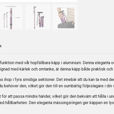
R
funktion med vår hopfällbara käpp i aluminium. Denna eleganta och
ignad med kärlek och omtanke, är denna käpp både praktisk och es
as ihop i fyra smidiga sektioner. Det innebär att du kan ta med den
r du behöver den, vilket gör den till en oumbärlig följeslagare i din
t för att passa mindre händer, vilket gör den bekväm att hålla i u
ed hållbarheten. Den eleganta mässingsringen ger käppen en lyxi