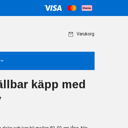
Varukorg
ällbar käpp med
v