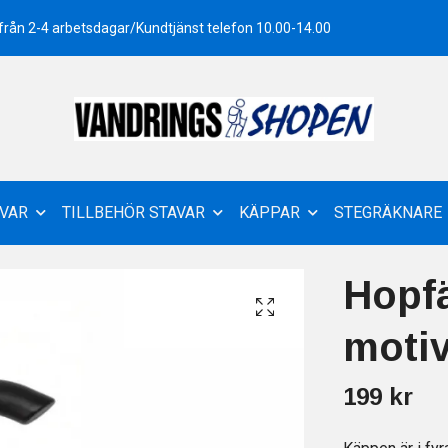
 från 2-4 arbetsdagar/Kundtjänst telefon 10.00-14.00
VAR
TILLBEHÖR STAVAR
KÄPPAR
STEGRÄKNARE
Hopf
moti
199 kr