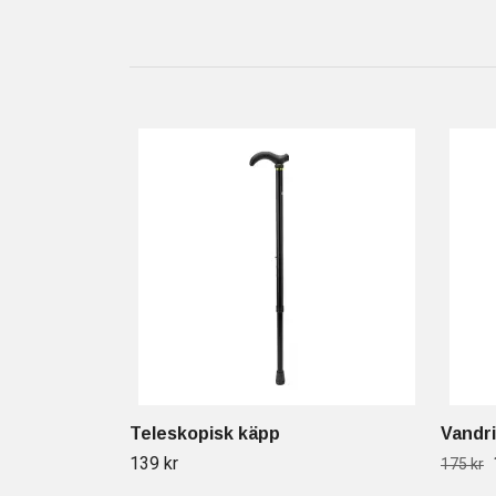
Teleskopisk käpp
Vandr
139 kr
175 kr