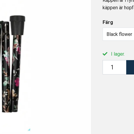
Käppen är i fyr
käppen är hopfä
Färg
Black flower
I lager.