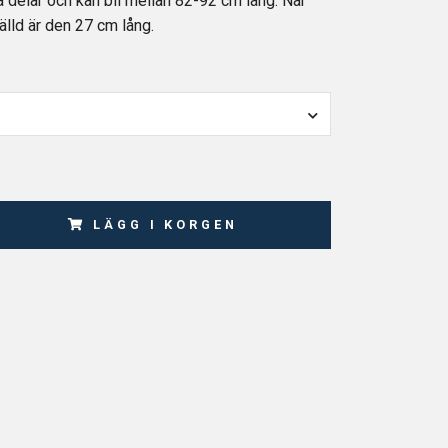
a delar och kan bli mellan 82-92 cm lång. När
lld är den 27 cm lång.
LÄGG I KORGEN