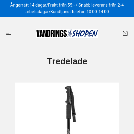
Ångerrätt 14 dagar/Frakt från 55:- / Snabb leverans från 2-4
arbetsdagar/Kundtjänst telefon 10.00-14.00
Tredelade