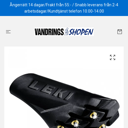
Ångerrätt 14 dagar/Frakt från 55:- / Snabb leverans från 2-4
arbetsdagar/Kundtjänst telefon 10.00-14.00