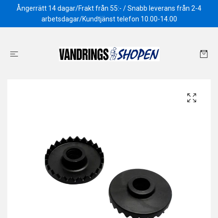
Ångerrätt 14 dagar/Frakt från 55:- / Snabb leverans från 2-4
arbetsdagar/Kundtjänst telefon 10.00-14.00