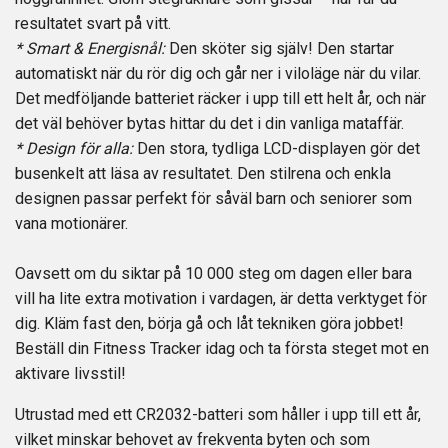
resultatet svart på vitt.
* Smart & Energisnål:
Den sköter sig själv! Den startar
automatiskt när du rör dig och går ner i viloläge när du vilar.
Det medföljande batteriet räcker i upp till ett helt år, och när
det väl behöver bytas hittar du det i din vanliga mataffär.
* Design för alla:
Den stora, tydliga LCD-displayen gör det
busenkelt att läsa av resultatet. Den stilrena och enkla
designen passar perfekt för såväl barn och seniorer som
vana motionärer.
Oavsett om du siktar på 10 000 steg om dagen eller bara
vill ha lite extra motivation i vardagen, är detta verktyget för
dig. Kläm fast den, börja gå och låt tekniken göra jobbet!
Beställ din Fitness Tracker idag och ta första steget mot en
aktivare livsstil!
Utrustad med ett CR2032-batteri som håller i upp till ett år,
vilket minskar behovet av frekventa byten och som