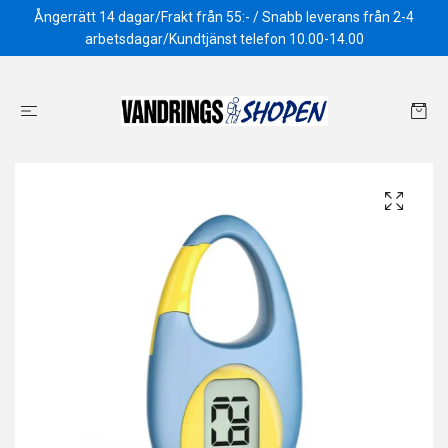
Ångerrätt 14 dagar/Frakt från 55:- / Snabb leverans från 2-4
arbetsdagar/Kundtjänst telefon 10.00-14.00